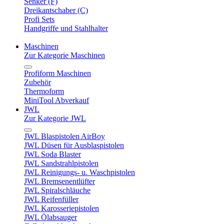
Senker (F)
Dreikantschaber (C)
Profi Sets
Handgriffe und Stahlhalter
Maschinen
Zur Kategorie Maschinen
Profiform Maschinen
Zubehör
Thermoform
MiniTool Abverkauf
JWL
Zur Kategorie JWL
JWL Blaspistolen AirBoy
JWL Düsen für Ausblaspistolen
JWL Soda Blaster
JWL Sandstrahlpistolen
JWL Reinigungs- u. Waschpistolen
JWL Bremsenentlüfter
JWL Spiralschläuche
JWL Reifenfüller
JWL Karosseriepistolen
JWL Ölabsauger