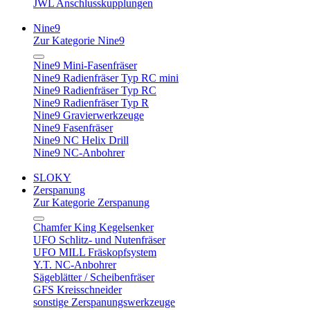
JWL Anschlusskupplungen
Nine9
Zur Kategorie Nine9
Nine9 Mini-Fasenfräser
Nine9 Radienfräser Typ RC mini
Nine9 Radienfräser Typ RC
Nine9 Radienfräser Typ R
Nine9 Gravierwerkzeuge
Nine9 Fasenfräser
Nine9 NC Helix Drill
Nine9 NC-Anbohrer
SLOKY
Zerspanung
Zur Kategorie Zerspanung
Chamfer King Kegelsenker
UFO Schlitz- und Nutenfräser
UFO MILL Fräskopfsystem
Y.T. NC-Anbohrer
Sägeblätter / Scheibenfräser
GFS Kreisschneider
sonstige Zerspanungswerkzeuge