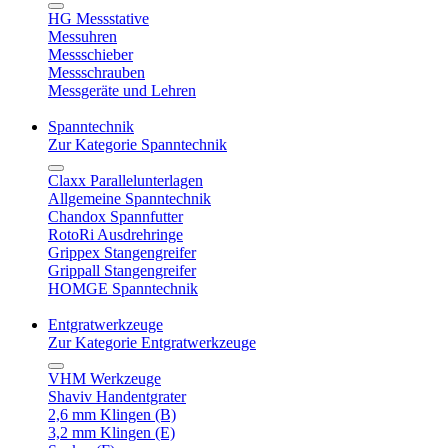
HG Messstative
Messuhren
Messschieber
Messschrauben
Messgeräte und Lehren
Spanntechnik
Zur Kategorie Spanntechnik
Claxx Parallelunterlagen
Allgemeine Spanntechnik
Chandox Spannfutter
RotoRi Ausdrehringe
Grippex Stangengreifer
Grippall Stangengreifer
HOMGE Spanntechnik
Entgratwerkzeuge
Zur Kategorie Entgratwerkzeuge
VHM Werkzeuge
Shaviv Handentgrater
2,6 mm Klingen (B)
3,2 mm Klingen (E)