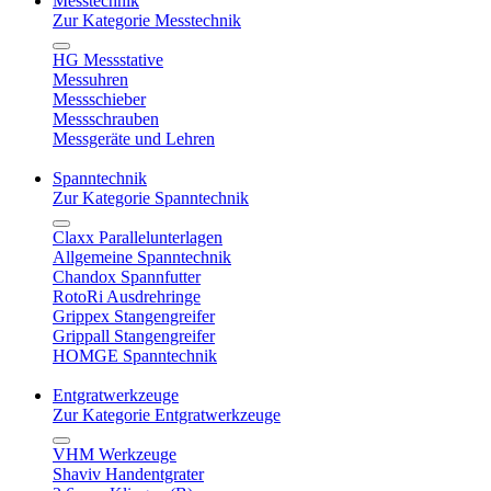
Messtechnik
Zur Kategorie Messtechnik
HG Messstative
Messuhren
Messschieber
Messschrauben
Messgeräte und Lehren
Spanntechnik
Zur Kategorie Spanntechnik
Claxx Parallelunterlagen
Allgemeine Spanntechnik
Chandox Spannfutter
RotoRi Ausdrehringe
Grippex Stangengreifer
Grippall Stangengreifer
HOMGE Spanntechnik
Entgratwerkzeuge
Zur Kategorie Entgratwerkzeuge
VHM Werkzeuge
Shaviv Handentgrater