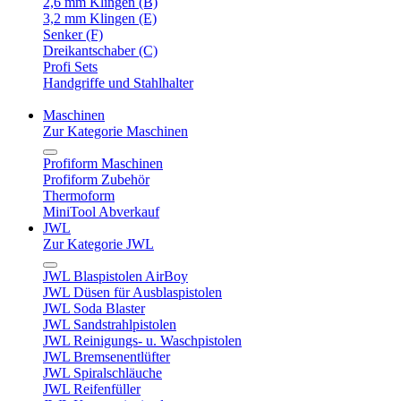
2,6 mm Klingen (B)
3,2 mm Klingen (E)
Senker (F)
Dreikantschaber (C)
Profi Sets
Handgriffe und Stahlhalter
Maschinen
Zur Kategorie Maschinen
Profiform Maschinen
Profiform Zubehör
Thermoform
MiniTool Abverkauf
JWL
Zur Kategorie JWL
JWL Blaspistolen AirBoy
JWL Düsen für Ausblaspistolen
JWL Soda Blaster
JWL Sandstrahlpistolen
JWL Reinigungs- u. Waschpistolen
JWL Bremsenentlüfter
JWL Spiralschläuche
JWL Reifenfüller