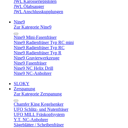
JWL Karosseriepistolen
JWL Ölabsauger
JWL Anschlusskupplungen
Nine9
Zur Kategorie Nine9
Nine9 Mini-Fasenfräser
Nine9 Radienfräser Typ RC mini
Nine9 Radienfräser Typ RC
Nine9 Radienfräser Typ R
Nine9 Gravierwerkzeuge
Nine9 Fasenfräser
Nine9 NC Helix Drill
Nine9 NC-Anbohrer
SLOKY
Zerspanung
Zur Kategorie Zerspanung
Chamfer King Kegelsenker
UFO Schlitz- und Nutenfräser
UFO MILL Fräskopfsystem
Y.T. NC-Anbohrer
Sägeblätter / Scheibenfräser