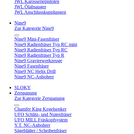
JWL Karosseriepistolen
JWL Ölabsauger
JWL Anschlusskupplungen
Nine9
Zur Kategorie Nine9
Nine9 Mini-Fasenfräser
Nine9 Radienfräser Typ RC mini
Nine9 Radienfräser Typ RC
Nine9 Radienfräser Typ R
Nine9 Gravierwerkzeuge
Nine9 Fasenfräser
Nine9 NC Helix Drill
Nine9 NC-Anbohrer
SLOKY
Zerspanung
Zur Kategorie Zerspanung
Chamfer King Kegelsenker
UFO Schlitz- und Nutenfräser
UFO MILL Fräskopfsystem
Y.T. NC-Anbohrer
Sägeblätter / Scheibenfräser