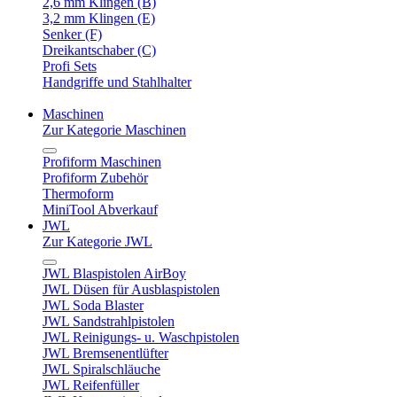
2,6 mm Klingen (B)
3,2 mm Klingen (E)
Senker (F)
Dreikantschaber (C)
Profi Sets
Handgriffe und Stahlhalter
Maschinen
Zur Kategorie Maschinen
Profiform Maschinen
Profiform Zubehör
Thermoform
MiniTool Abverkauf
JWL
Zur Kategorie JWL
JWL Blaspistolen AirBoy
JWL Düsen für Ausblaspistolen
JWL Soda Blaster
JWL Sandstrahlpistolen
JWL Reinigungs- u. Waschpistolen
JWL Bremsenentlüfter
JWL Spiralschläuche
JWL Reifenfüller