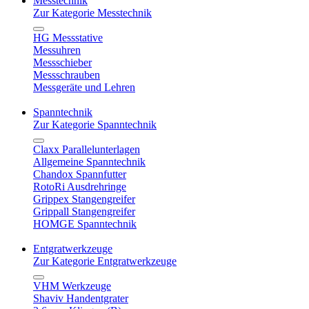
Messtechnik
Zur Kategorie Messtechnik
HG Messstative
Messuhren
Messschieber
Messschrauben
Messgeräte und Lehren
Spanntechnik
Zur Kategorie Spanntechnik
Claxx Parallelunterlagen
Allgemeine Spanntechnik
Chandox Spannfutter
RotoRi Ausdrehringe
Grippex Stangengreifer
Grippall Stangengreifer
HOMGE Spanntechnik
Entgratwerkzeuge
Zur Kategorie Entgratwerkzeuge
VHM Werkzeuge
Shaviv Handentgrater