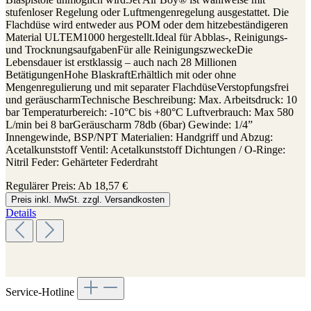
stufenloser Regelung oder Luftmengenregelung ausgestattet. Die
Flachdüse wird entweder aus POM oder dem hitzebeständigeren
Material ULTEM1000 hergestellt.Ideal für Abblas-, Reinigungs-
und TrocknungsaufgabenFür alle ReinigungszweckeDie
Lebensdauer ist erstklassig – auch nach 28 Millionen
BetätigungenHohe BlaskraftErhältlich mit oder ohne
Mengenregulierung und mit separater FlachdüseVerstopfungsfrei
und geräuscharmTechnische Beschreibung: Max. Arbeitsdruck: 10
bar Temperaturbereich: -10°C bis +80°C Luftverbrauch: Max 580
L/min bei 8 barGeräuscharm 78db (6bar) Gewinde: 1/4”
Innengewinde, BSP/NPT Materialien: Handgriff und Abzug:
Acetalkunststoff Ventil: Acetalkunststoff Dichtungen / O-Ringe:
Nitril Feder: Gehärteter Federdraht
Regulärer Preis:
Ab
18,57 €
Preis inkl. MwSt. zzgl. Versandkosten
Details
Service-Hotline